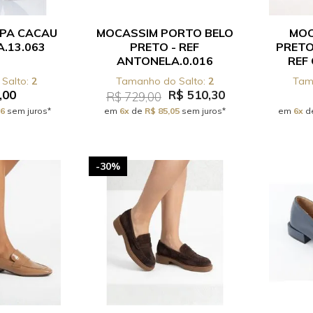
PA CACAU
MOCASSIM PORTO BELO
MOC
A.13.063
PRETO - REF
PRETO
ANTONELA.0.016
REF
2
2
,00
R$ 510,30
R$ 729,00
16
sem juros*
em
6x
de
R$ 85,05
sem juros*
em
6x
d
-30%