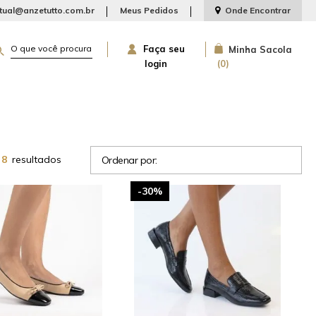
rtual@anzetutto.com.br
Meus Pedidos
Onde Encontrar
Faça seu
Minha Sacola
login
0
s
8
resultados
Ordenar por:
-30%