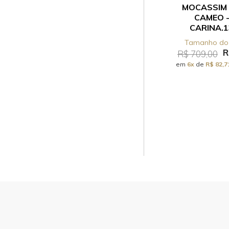
MOCASSIM 
CAMEO -
CARINA.1
R
R$ 709,00
em
6x
de
R$ 82,7