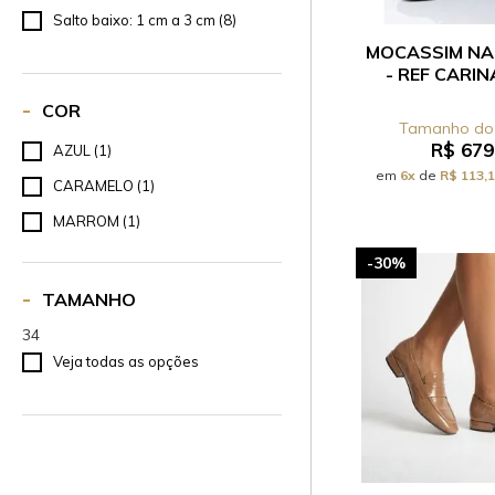
Salto baixo: 1 cm a 3 cm (8)
MOCASSIM NA
- REF CARIN
COR
R$ 679
AZUL (1)
em
6x
de
R$ 113,
CARAMELO (1)
MARROM (1)
NUDE (1)
-30%
PRETO (3)
TAMANHO
PRETO (3)
34
Veja todas as opções