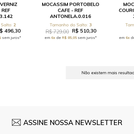
VERNIZ
MOCASSIM PORTOBELO
MOC
 REF
CAFE - REF
COURO
3.142
ANTONELA.0.016
2
3
$ 496,30
R$ 510,30
R$ 729,00
1
sem juros*
em
6x
de
R$ 85,05
sem juros*
em
6x
d
Não existem mais resulta
ASSINE NOSSA NEWSLETTER