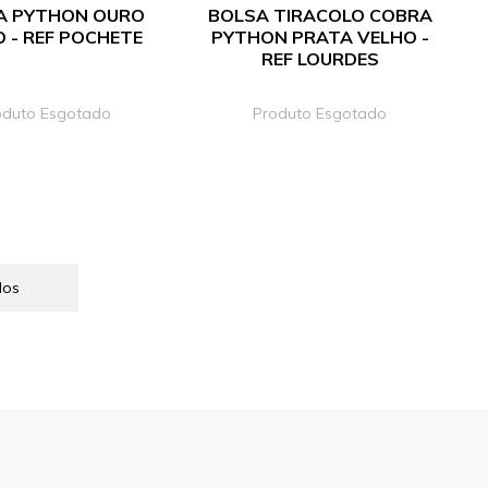
A PYTHON OURO
BOLSA TIRACOLO COBRA
 - REF POCHETE
PYTHON PRATA VELHO -
REF LOURDES
oduto Esgotado
Produto Esgotado
dos