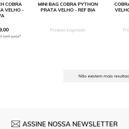
CH COBRA
MINI BAG COBRA PYTHON
COBR
A VELHO -
PRATA VELHO - REF BIA
VELHO
VA
9,00
Produto Esgotado
Pr
16
sem juros*
Não existem mais resulta
ASSINE NOSSA NEWSLETTER