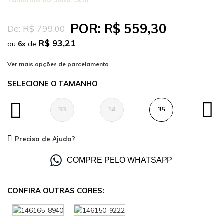
Tamanho do Salto:
3cm
POR:
R$ 559,30
De:
R$ 799,00
R$ 93,21
ou
6
x
de
TAMANHO
33
34
35
36
Precisa de Ajuda?
COMPRE PELO WHATSAPP
CONFIRA OUTRAS CORES: