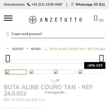
Atendimento:
+55 (51) 3328-0087
Whatsapp:
55 (51) 
0
OUTLET
BOTAS
BOTA ALINE COURO TAN - REF 24.0.003
-30% OFF
BOTA ALINE COURO TAN - REF
24.0.003
24.0.003-46-222-119