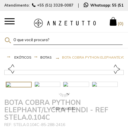
Atendimento:
+55 (51) 3328-0087
Whatsapp:
55 (51)
0
EXÓTICOS
BOTAS
BOTA COBRA PYTHON ELEPHANT/LYCRA 
BOTA COBRA PYTHON
ELEPHANT/LYCRA FENDI - REF
STELA.0.104C
STELA.0.104C-85-288-2416