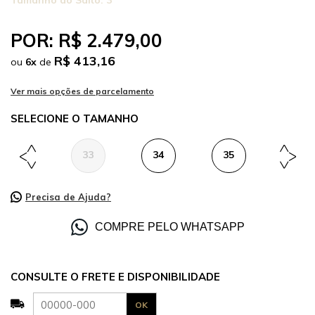
Tamanho do Salto:
3
POR:
R$ 2.479,00
R$ 413,16
ou
6
x
de
TAMANHO
33
34
35
36
Precisa de Ajuda?
COMPRE PELO WHATSAPP
CONSULTE O FRETE E DISPONIBILIDADE