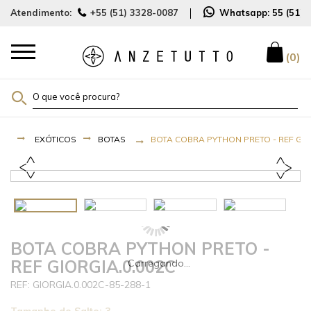
Atendimento:
+55 (51) 3328-0087
Whatsapp:
55 (51)
0
EXÓTICOS
BOTAS
BOTA COBRA PYTHON PRETO - REF GIO
BOTA COBRA PYTHON PRETO -
REF GIORGIA.0.002C
GIORGIA.0.002C-85-288-1