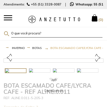
Atendimento:
+55 (51) 3328-0087
Whatsapp:
55 (51)
0
INVERNO
BOTAS
BOTA ESCAMADO CAFE/LYCRA CAFE - REF
BOTA ESCAMADO CAFE/LYCRA
CAFE - REF ALINE.0.011
ALINE.0.011-5-205-3