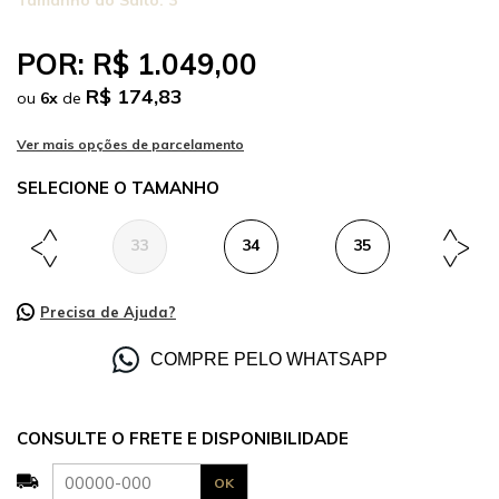
Tamanho do Salto:
3
POR:
R$ 1.049,00
R$ 174,83
ou
6
x
de
TAMANHO
33
34
35
36
Precisa de Ajuda?
COMPRE PELO WHATSAPP
CONSULTE O FRETE E DISPONIBILIDADE