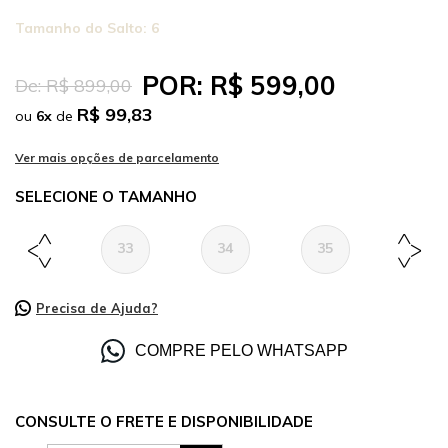
Tamanho do Salto:
6
POR:
R$ 599,00
De:
R$ 899,00
R$ 99,83
ou
6
x
de
TAMANHO
33
34
35
36
Precisa de Ajuda?
COMPRE PELO WHATSAPP
CONSULTE O FRETE E DISPONIBILIDADE