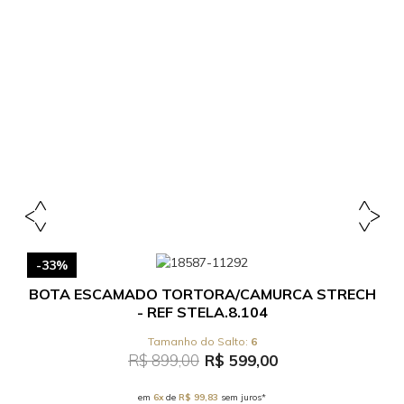
-33%
BOTA ESCAMADO TORTORA/CAMURCA STRECH
- REF STELA.8.104
6
R$ 899,00
R$ 599,00
em
6x
de
R$ 99,83
sem juros*
ASSINE NOSSA NEWSLETTER
Insira seu nome
Insira seu e-mail