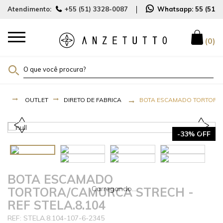
Atendimento:
+55 (51) 3328-0087
Whatsapp:
55 (51)
0
OUTLET
DIRETO DE FABRICA
BOTA ESCAMADO TORTORA/C
-33% OFF
BOTA ESCAMADO
TORTORA/CAMURCA STRECH -
REF STELA.8.104
STELA.8.104-107-6-2345