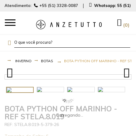
Atendimento:
+55 (51) 3328-0087
Whatsapp:
55 (51) 
0
INVERNO
BOTAS
BOTA PYTHON OFF MARINHO - REF STEL
BOTA PYTHON OFF MARINHO -
REF STELA.8.019
STELA.8.019-5-379-26