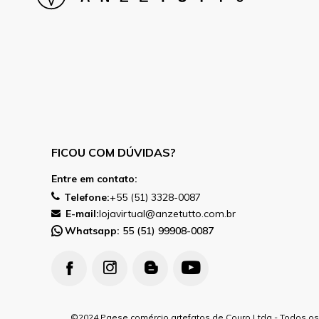
FICOU COM DÚVIDAS?
Entre em contato:
Telefone:
+55 (51) 3328-0087
E-mail:
lojavirtual@anzetutto.com.br
Whatsapp:
55 (51) 99908-0087
2024 Paese comércio artefatos de Couro Ltda - Todos os 