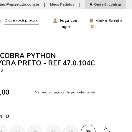
rtual@anzetutto.com.br
Meus Pedidos
Onde Encontrar
Faça seu
Minha Sacola
login
0
 COBRA PYTHON
CRA PRETO - REF 47.0.104C
-2
,00
NHO
4
35
36
37
38
39
40
41