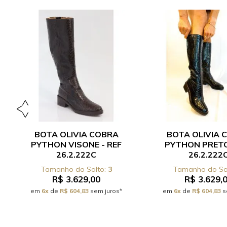
BOTA OLIVIA COBRA
BOTA OLIVIA 
PYTHON VISONE - REF
PYTHON PRETO
26.2.222C
26.2.222
3
R$ 3.629,00
R$ 3.629,
em
6x
de
R$ 604,83
sem juros*
em
6x
de
R$ 604,83
s