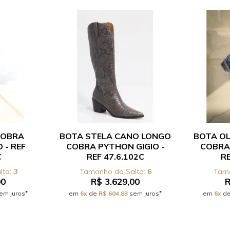
COBRA
BOTA STELA CANO LONGO
BOTA OL
 - REF
COBRA PYTHON GIGIO -
COBRA
C
REF 47.6.102C
RE
3
6
00
R$ 3.629,00
R
em juros*
em
6x
de
R$ 604,83
sem juros*
em
6x
d