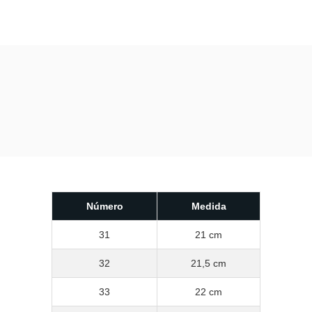
Número
Medida
31
21 cm
32
21,5 cm
33
22 cm