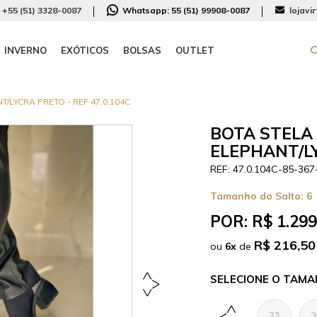
+55 (51) 3328-0087
Whatsapp:
55 (51) 99908-0087
lojavi
INVERNO
EXÓTICOS
BOLSAS
OUTLET
LYCRA PRETO - REF 47.0.104C
BOTA STELA
ELEPHANT/LY
47.0.104C-85-367
Tamanho do Salto:
6
POR:
R$ 1.299
R$ 216,50
ou
6
x
de
TAMA
33
3