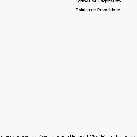
Formas de Pagamento
Política de Privacidade
direitos reservados | Avenida Teixeira Mendes, 1225 - Chácara das Pedras, P