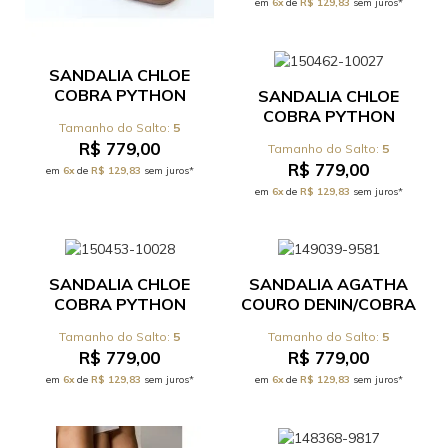
em
6x
de
R$ 129,83
sem juros*
SANDALIA CHLOE
COBRA PYTHON
SANDALIA CHLOE
CIGARO - REF
COBRA PYTHON
5
531.17.089C
BETERRABA - REF
R$ 779,00
5
531.17.089C
R$ 779,00
em
6x
de
R$ 129,83
sem juros*
em
6x
de
R$ 129,83
sem juros*
SANDALIA CHLOE
SANDALIA AGATHA
COBRA PYTHON
COURO DENIN/COBRA
MARSALA - REF
PYTHON MAR - REF
5
5
531.17.089C
520.0.008C
R$ 779,00
R$ 779,00
em
6x
de
R$ 129,83
sem juros*
em
6x
de
R$ 129,83
sem juros*