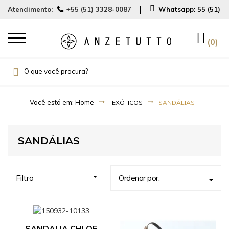
Atendimento:
+55 (51) 3328-0087
Whatsapp:
55 (51) 
0
EXÓTICOS
SANDÁLIAS
SANDÁLIAS
Filtro
Ordenar por:
SANDALIA CHLOE