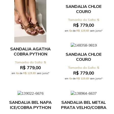
SANDALIA CHLOE
COURO
SERENO/COBRA
5
PYTHON MAR - REF
R$ 779,00
531.17.089C
em
6x
de
R$ 129,83
sem juros*
SANDALIA AGATHA
COBRA PYTHON
SANDALIA CHLOE
TERRA - REF
COURO
5
520.0.008C
CABERNET/COBRA
R$ 779,00
5
PYTHON PITAYA - REF
R$ 779,00
em
6x
de
R$ 129,83
sem juros*
531.17.089C
em
6x
de
R$ 129,83
sem juros*
SANDALIA BEL NAPA
SANDALIA BEL METAL
ICE/COBRA PYTHON
PRATA VELHO/COBRA
ICE - REF 68.3.003C
PYTHON OURO - REF