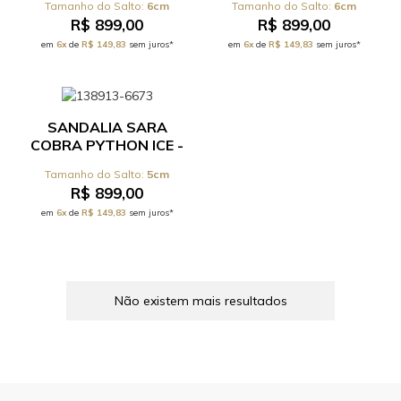
6cm
6cm
68.3.003C
R$ 899,00
R$ 899,00
em
6x
de
R$ 149,83
sem juros*
em
6x
de
R$ 149,83
sem juros*
SANDALIA SARA
COBRA PYTHON ICE -
REF 56.11.066C
5cm
R$ 899,00
em
6x
de
R$ 149,83
sem juros*
Não existem mais resultados