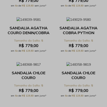
R$ 779,00
R$ 779,00
em
6x
de
R$ 129,83
sem juros*
em
6x
de
R$ 129,83
sem juros*
SANDALIA AGATHA
SANDALIA AGATHA
COURO DENIN/COBRA
COBRA PYTHON
PYTHON MAR - REF
TERRA - REF
5
5
520.0.008C
520.0.008C
R$ 779,00
R$ 779,00
em
6x
de
R$ 129,83
sem juros*
em
6x
de
R$ 129,83
sem juros*
SANDALIA CHLOE
SANDALIA CHLOE
COURO
COURO
SERENO/COBRA
CABERNET/COBRA
5
5
PYTHON MAR - REF
PYTHON PITAYA - REF
R$ 779,00
R$ 779,00
531.17.089C
531.17.089C
em
6x
de
R$ 129,83
sem juros*
em
6x
de
R$ 129,83
sem juros*