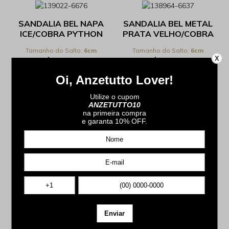
SANDALIA BEL NAPA
SANDALIA BEL METAL
ICE/COBRA PYTHON
PRATA VELHO/COBRA
ICE - REF 68.3.003C
PYTHON OURO - REF
6cm
6cm
68.3.003C
X
R$ 899,00
R$ 899,00
em
6x
de
R$ 149,83
sem juros*
em
6x
de
R$ 149,83
sem juros*
SANDALIA SARA
COBRA PYTHON ICE -
REF 56.11.066C
5cm
R$ 899,00
em
6x
de
R$ 149,83
sem juros*
Não existem mais resultados