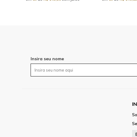
Insira seu nome
I
So
Se