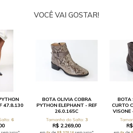
VOCÊ VAI GOSTAR!
 PYTHON
BOTA OLIVIA COBRA
BOTA 
F 47.8.130
PYTHON ELEPHANT - REF
CURTO 
26.0.165C
VISONE -
6
3
00
R$ 2.269,00
R$
sem juros*
em
6x
de
R$ 378,16
sem juros*
em
6x
de
R