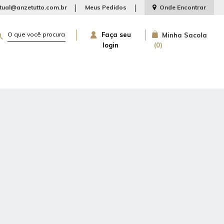
rtual@anzetutto.com.br
Meus Pedidos
Onde Encontrar
Faça seu
Minha Sacola
login
0