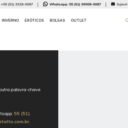
+55 (51) 3328-0087
Whatsapp:
55 (51) 99908-0087
lojavi
INVERNO
EXÓTICOS
BOLSAS
OUTLET
utra palavra-chave
tsapp:
55 (51)
etutto.com.br
.