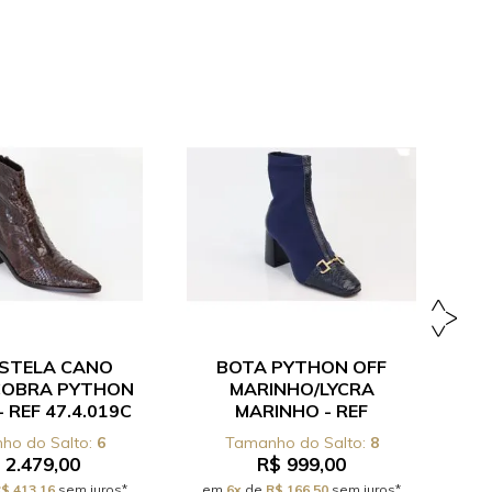
STELA CANO
BOTA PYTHON OFF
COBRA PYTHON
MARINHO/LYCRA
P
 REF 47.4.019C
MARINHO - REF
CARLA.5.129
6
8
 2.479,00
R$ 999,00
$ 413,16
sem juros*
em
6x
de
R$ 166,50
sem juros*
e