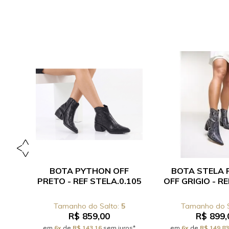
ON
BOTA PYTHON OFF
BOTA STELA
14C
PRETO - REF STELA.0.105
OFF GRIGIO - RE
5
R$ 859,00
R$ 899,
os*
em
6x
de
R$ 143,16
sem juros*
em
6x
de
R$ 149,83