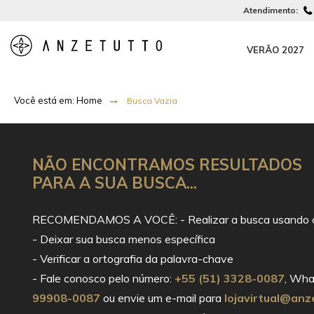
Atendimento:
VERÃO 2027
Busca Vazia
NÃO ENCONTRAMOS RESULTADOS
PARA A SUA BUSCA...
RECOMENDAMOS A VOCÊ: - Realizar a busca usando o
- Deixar sua busca menos específica
- Verificar a ortografia da palavra-chave
- Fale conosco pelo número:
+55 (51) 3328-0087
, Wha
99908-0087
ou envie um e-mail para
lojavirtual@anz