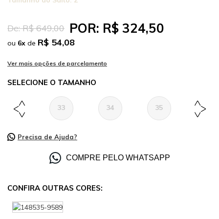
Tamanho do Salto:
2
POR:
R$ 324,50
De:
R$ 649,00
R$ 54,08
ou
6
x
de
TAMANHO
33
34
35
36
Precisa de Ajuda?
COMPRE PELO WHATSAPP
CONFIRA OUTRAS CORES: