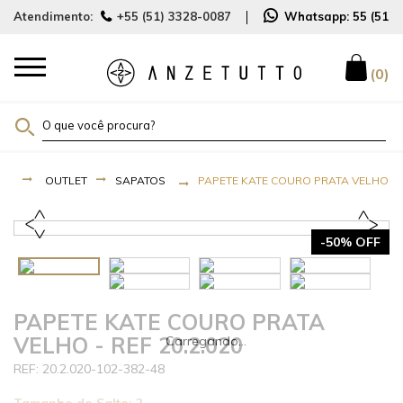
Atendimento:
+55 (51) 3328-0087
Whatsapp:
55 (51)
0
OUTLET
SAPATOS
PAPETE KATE COURO PRATA VELHO - R
-50% OFF
PAPETE KATE COURO PRATA
VELHO - REF 20.2.020
20.2.020-102-382-48