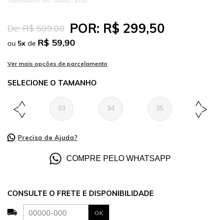
Tamanho do Salto:
2cm
POR:
R$ 299,50
De:
R$ 599,00
R$ 59,90
ou
5
x
de
TAMANHO
33
34
35
36
Precisa de Ajuda?
COMPRE PELO WHATSAPP
CONSULTE O FRETE E DISPONIBILIDADE