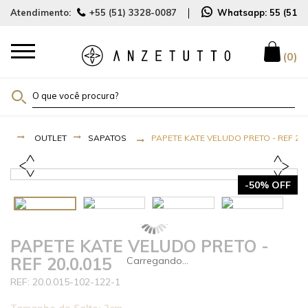
Atendimento:
+55 (51) 3328-0087
Whatsapp:
55 (51)
0
OUTLET
SAPATOS
PAPETE KATE VELUDO PRETO - REF 20.
-50% OFF
PAPETE KATE VELUDO PRETO -
REF 20.0.015
20.0.015-102-122-1