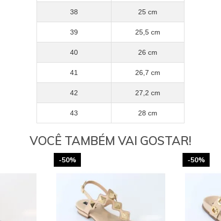
38
25 cm
39
25,5 cm
40
26 cm
41
26,7 cm
42
27,2 cm
43
28 cm
VOCÊ TAMBÉM VAI GOSTAR!
-50%
-50%