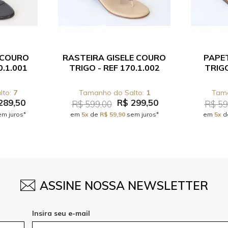
 COURO
RASTEIRA GISELE COURO
PAPE
0.1.001
TRIGO - REF 170.1.002
TRIGO
7
1
289,50
R$ 299,50
R$ 599,00
R$ 59
m juros*
em
5x
de
R$ 59,90
sem juros*
em
5x
d
ASSINE NOSSA NEWSLETTER
Insira seu e-mail