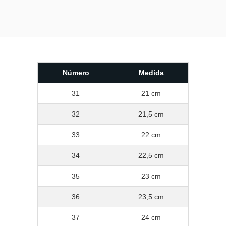
Número
Medida
31
21 cm
32
21,5 cm
33
22 cm
34
22,5 cm
35
23 cm
36
23,5 cm
37
24 cm