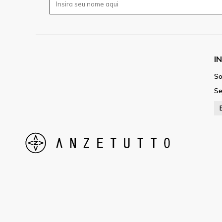
I
So
Se