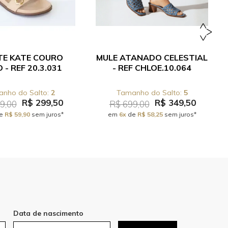
TE KATE COURO
MULE ATANADO CELESTIAL
 - REF 20.3.031
- REF CHLOE.10.064
2
5
R$ 299,50
R$ 349,50
9,00
R$ 699,00
e
R$ 59,90
sem juros*
em
6x
de
R$ 58,25
sem juros*
Data de nascimento