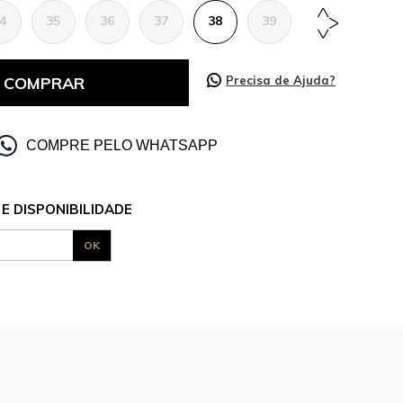
4
35
36
37
38
39
40
41
COMPRAR
Precisa de Ajuda?
COMPRE PELO WHATSAPP
E DISPONIBILIDADE