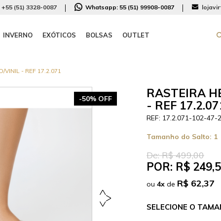
+55 (51) 3328-0087
Whatsapp:
55 (51) 99908-0087
lojavi
INVERNO
EXÓTICOS
BOLSAS
OUTLET
INIL - REF 17.2.071
RASTEIRA H
-50% OFF
- REF 17.2.07
17.2.071-102-47-
Tamanho do Salto:
1
De:
R$ 499,00
POR:
R$ 249,
R$ 62,37
ou
4
x
de
TAMA