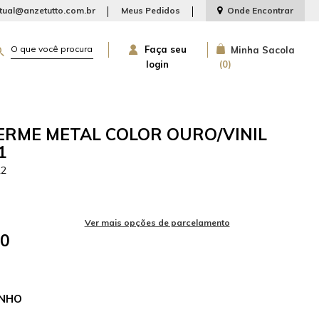
rtual@anzetutto.com.br
Meus Pedidos
Onde Encontrar
Faça seu
Minha Sacola
login
0
ERME METAL COLOR OURO/VINIL
1
22
50
NHO