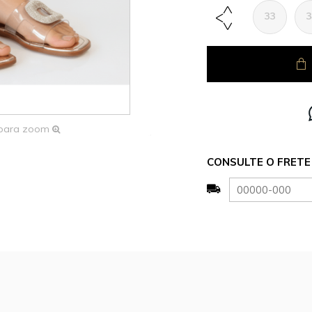
33
3
 para zoom
CONSULTE O FRETE 