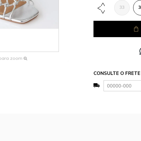
33
3
 para zoom
CONSULTE O FRETE 