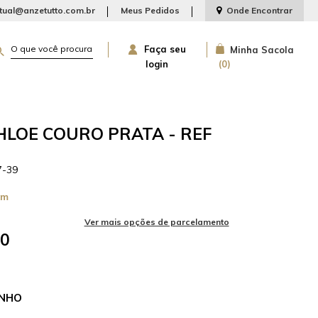
rtual@anzetutto.com.br
Meus Pedidos
Onde Encontrar
Faça seu
Minha Sacola
login
0
HLOE COURO PRATA - REF
7-39
cm
50
NHO