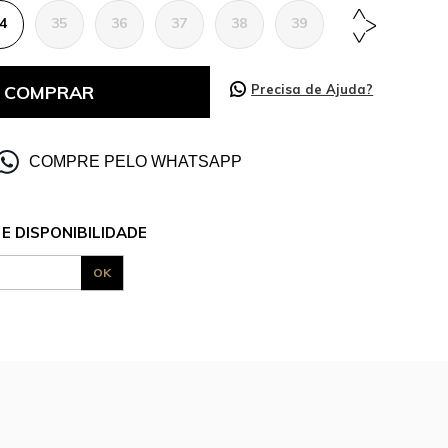
4
35
36
37
38
39
40
41
COMPRAR
Precisa de Ajuda?
COMPRE PELO WHATSAPP
E DISPONIBILIDADE