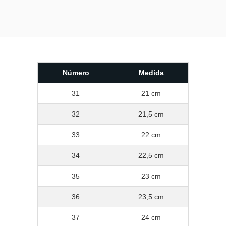
Número
Medida
31
21 cm
32
21,5 cm
33
22 cm
34
22,5 cm
35
23 cm
36
23,5 cm
37
24 cm