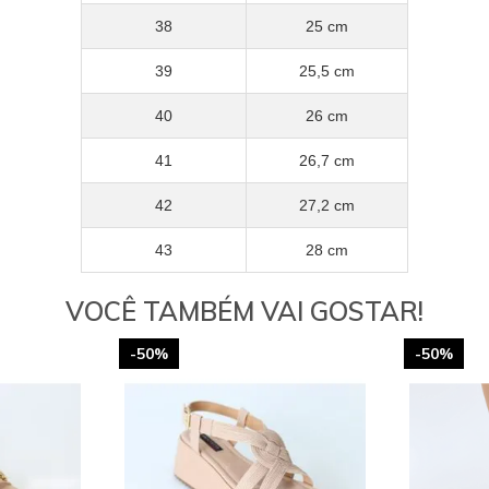
38
25 cm
39
25,5 cm
40
26 cm
41
26,7 cm
42
27,2 cm
43
28 cm
VOCÊ TAMBÉM VAI GOSTAR!
-50%
-50%