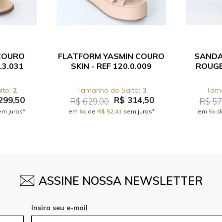
COURO
FLATFORM YASMIN COURO
SANDA
.3.031
SKIN - REF 120.0.009
ROUGE 
2
3
299,50
R$ 314,50
R$ 629,00
R$ 57
m juros*
em
6x
de
R$ 52,41
sem juros*
em
5x
d
ASSINE NOSSA NEWSLETTER
Insira seu e-mail