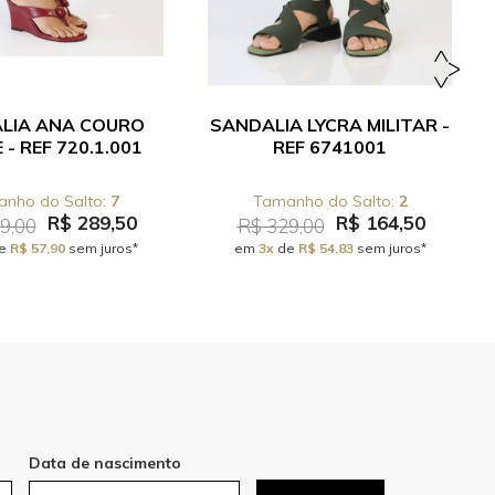
LIA ANA COURO
SANDALIA LYCRA MILITAR -
- REF 720.1.001
REF 6741001
7
2
R$ 289,50
R$ 164,50
9,00
R$ 329,00
e
R$ 57,90
sem juros*
em
3x
de
R$ 54,83
sem juros*
Data de nascimento