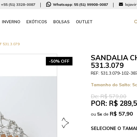
+55 (51) 3328-0087
Whatsapp:
55 (51) 99908-0087
lojavi
INVERNO
EXÓTICOS
BOLSAS
OUTLET
 531.3.079
SANDALIA C
-50% OFF
531.3.079
531.3.079-102-38
Tamanho do Salto:
5
De:
R$ 579,00
POR:
R$ 289,
R$ 57,90
ou
5
x
de
TAMA