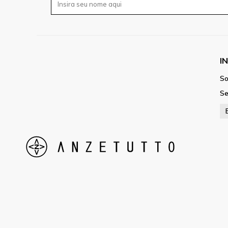
I
So
Se