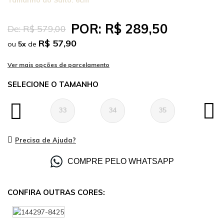
Tamanho do Salto:
6cm
POR:
R$ 289,50
De:
R$ 579,00
R$ 57,90
ou
5
x
de
TAMANHO
33
34
35
36
Precisa de Ajuda?
COMPRE PELO WHATSAPP
CONFIRA OUTRAS CORES: