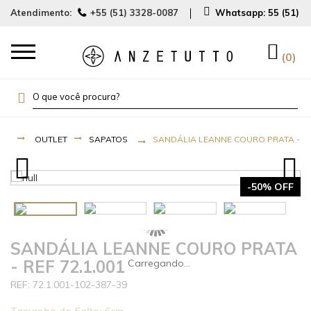
Atendimento:
+55 (51) 3328-0087
Whatsapp:
55 (51) 
0
OUTLET
SAPATOS
SANDÁLIA LEANNE COURO PRATA - REF
-50% OFF
SANDÁLIA LEANNE COURO PRATA
- REF 72.1.001
72.1.001-102-387-39