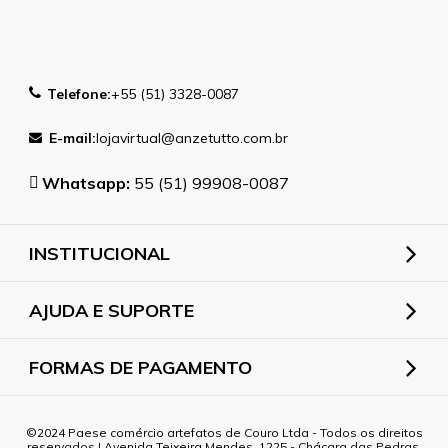
Telefone:
+55 (51) 3328-0087
E-mail:
lojavirtual@anzetutto.com.br
Whatsapp:
55 (51) 99908-0087
INSTITUCIONAL
AJUDA E SUPORTE
FORMAS DE PAGAMENTO
2024 Paese comércio artefatos de Couro Ltda - Todos os direitos
reservados | Avenida Teixeira Mendes, 1225 - Chácara das Pedras,