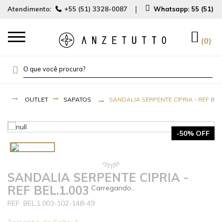
Atendimento:
+55 (51) 3328-0087
Whatsapp:
55 (51) 
0
OUTLET
SAPATOS
SANDALIA SERPENTE CIPRIA - REF BEL
-50% OFF
SANDALIA SERPENTE CIPRIA -
REF BEL.1.003
BEL.1.003-102-148-49