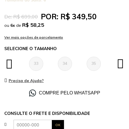
Tamanho do Salto:
6
POR:
R$ 349,50
De:
R$ 699,00
R$ 58,25
ou
6
x
de
TAMANHO
33
34
35
36
Precisa de Ajuda?
COMPRE PELO WHATSAPP
CONSULTE O FRETE E DISPONIBILIDADE