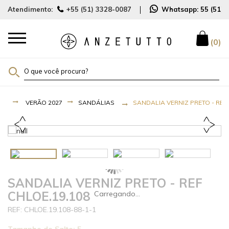
Atendimento:
+55 (51) 3328-0087
Whatsapp:
55 (51)
0
VERÃO 2027
SANDÁLIAS
SANDALIA VERNIZ PRETO - REF
SANDALIA VERNIZ PRETO - REF
CHLOE.19.108
CHLOE.19.108-88-1-1