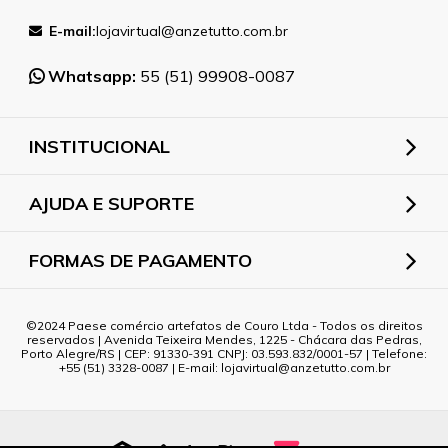
E-mail:
lojavirtual@anzetutto.com.br
Whatsapp:
55 (51) 99908-0087
INSTITUCIONAL
AJUDA E SUPORTE
FORMAS DE PAGAMENTO
2024 Paese comércio artefatos de Couro Ltda - Todos os direitos
reservados | Avenida Teixeira Mendes, 1225 - Chácara das Pedras,
Porto Alegre/RS | CEP: 91330-391 CNPJ: 03.593.832/0001-57 | Telefone:
+55 (51) 3328-0087 | E-mail: lojavirtual@anzetutto.com.br