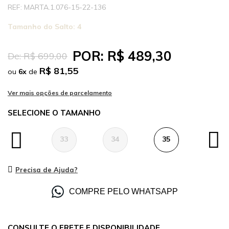
MARTA.1.076-15-22-136
Tamanho do Salto:
4
POR:
R$ 489,30
De:
R$ 699,00
R$ 81,55
ou
6
x
de
TAMANHO
33
34
35
36
Precisa de Ajuda?
COMPRE PELO WHATSAPP
CONSULTE O FRETE E DISPONIBILIDADE