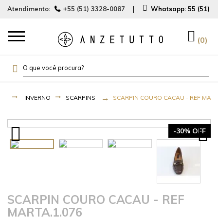
Atendimento:
+55 (51) 3328-0087
Whatsapp:
55 (51) 
0
INVERNO
SCARPINS
SCARPIN COURO CACAU - REF MART
-30% OFF
SCARPIN COURO CACAU - REF
MARTA.1.076