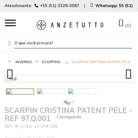
Atendimento:
+55 (51) 3328-0087
Whatsapp:
55 (51) 
0
INVERNO
SCARPINS
SCARPIN CRISTINA PATENT PELE - RE
SCARPIN CRISTINA PATENT PELE -
REF 97.Q.001
97.Q.001-15-378-194