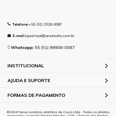
Telefone:
+55 (51) 3328-0087
E-mail:
lojavirtual@anzetutto.com.br
Whatsapp:
55 (51) 99908-0087
INSTITUCIONAL
AJUDA E SUPORTE
FORMAS DE PAGAMENTO
2024 Paese comércio artefatos de Couro Ltda - Todos os direitos
reservados | Avenida Teixeira Mendes, 1225 - Chácara das Pedras,