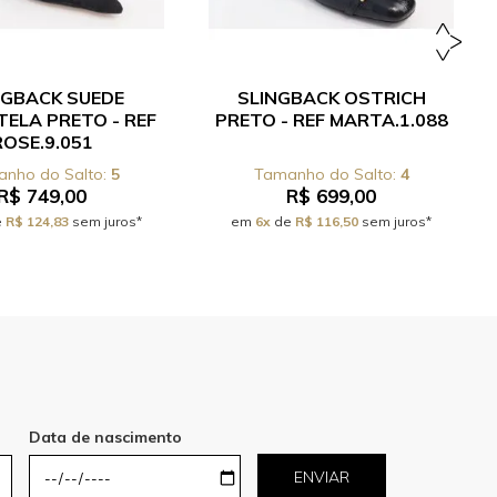
NGBACK SUEDE
SLINGBACK OSTRICH
TELA PRETO - REF
PRETO - REF MARTA.1.088
ROSE.9.051
5
4
R$ 749,00
R$ 699,00
e
R$ 124,83
sem juros*
em
6x
de
R$ 116,50
sem juros*
Data de nascimento
ENVIAR