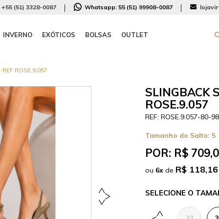
+55 (51) 3328-0087
Whatsapp:
55 (51) 99908-0087
lojavi
INVERNO
EXÓTICOS
BOLSAS
OUTLET
 REF ROSE.9.057
SLINGBACK 
ROSE.9.057
ROSE.9.057-80-9
Tamanho do Salto:
5
POR:
R$ 709,
R$ 118,16
ou
6
x
de
TAMA
33
3