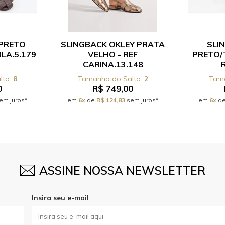
PRETO
SLINGBACK OKLEY PRATA
SLI
LA.5.179
VELHO - REF
PRETO/
CARINA.13.148
8
2
0
R$ 749,00
em juros*
em
6x
de
R$ 124,83
sem juros*
em
6x
d
ASSINE NOSSA NEWSLETTER
Insira seu e-mail