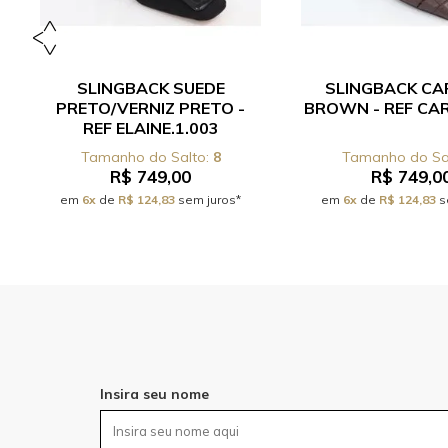
SLINGBACK SUEDE
SLINGBACK CA
PRETO/VERNIZ PRETO -
BROWN - REF CAR
REF ELAINE.1.003
8
R$ 749,00
R$ 749,0
em
6x
de
R$ 124,83
sem juros*
em
6x
de
R$ 124,83
s
Insira seu nome