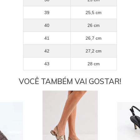
39
25,5 cm
40
26 cm
41
26,7 cm
42
27,2 cm
43
28 cm
VOCÊ TAMBÉM VAI GOSTAR!