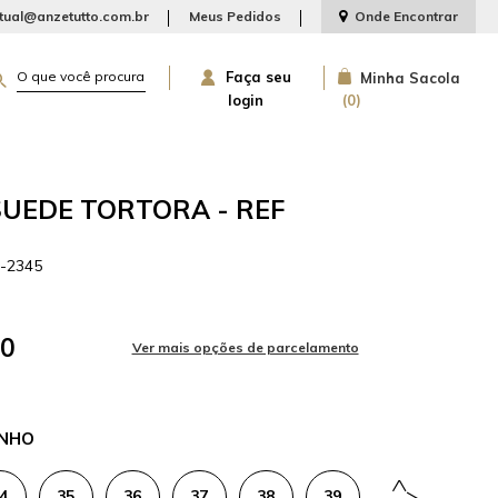
rtual@anzetutto.com.br
Meus Pedidos
Onde Encontrar
Faça seu
Minha Sacola
login
0
SUEDE TORTORA - REF
8-2345
00
NHO
4
35
36
37
38
39
40
41