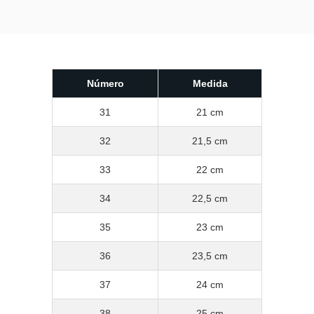
Número
Medida
31
21 cm
32
21,5 cm
33
22 cm
34
22,5 cm
35
23 cm
36
23,5 cm
37
24 cm
38
25 cm