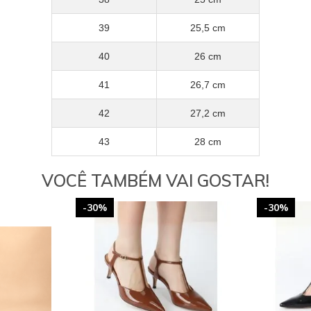
39
25,5 cm
40
26 cm
41
26,7 cm
42
27,2 cm
43
28 cm
VOCÊ TAMBÉM VAI GOSTAR!
-30%
-30%