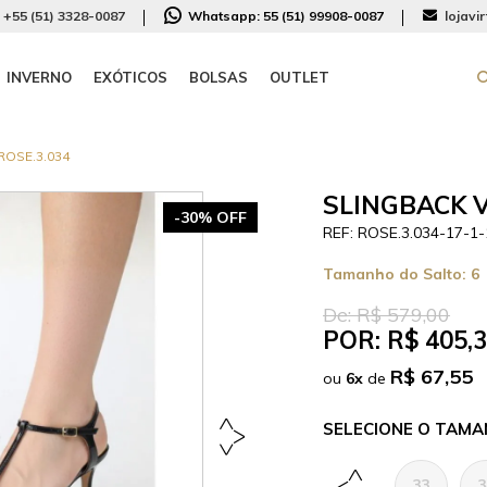
+55 (51) 3328-0087
Whatsapp:
55 (51) 99908-0087
lojavi
INVERNO
EXÓTICOS
BOLSAS
OUTLET
ROSE.3.034
SLINGBACK V
-30% OFF
ROSE.3.034-17-1-
Tamanho do Salto:
6
De:
R$ 579,00
POR:
R$ 405,
R$ 67,55
ou
6
x
de
TAMA
33
3