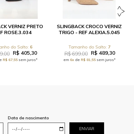
CK VERNIZ PRETO
SLINGBACK CROCO VERNIZ
EF ROSE.3.034
TRIGO - REF ALEXIA.5.045
6
7
R$ 405,30
R$ 489,30
9,00
R$ 699,00
e
R$ 67,55
sem juros*
em
6x
de
R$ 81,55
sem juros*
Data de nascimento
ENVIAR