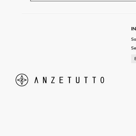
I
So
Se