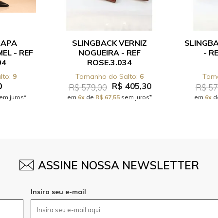
NAPA
SLINGBACK VERNIZ
SLINGBA
EL - REF
NOGUEIRA - REF
- R
04
ROSE.3.034
9
6
0
R$ 405,30
R$ 579,00
R$ 57
em juros*
em
6x
de
R$ 67,55
sem juros*
em
6x
d
ASSINE NOSSA NEWSLETTER
Insira seu e-mail