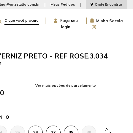
rtual@anzetutto.com.br
Meus Pedidos
Onde Encontrar
Faça seu
Minha Sacola
login
0
ERNIZ PRETO - REF ROSE.3.034
1
30
NHO
4
35
36
37
38
39
40
41