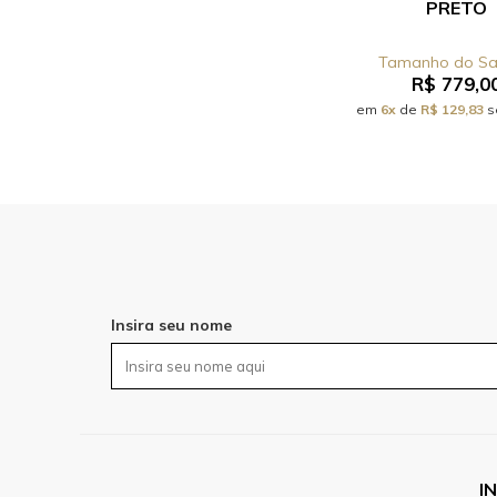
PRETO
R$ 779,0
em
6x
de
R$ 129,83
s
Insira seu nome
I