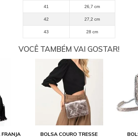
41
26,7 cm
42
27,2 cm
43
28 cm
VOCÊ TAMBÉM VAI GOSTAR!
 FRANJA
BOLSA COURO TRESSE
BOL