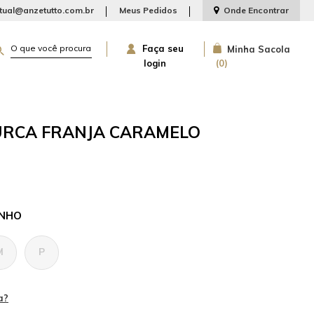
rtual@anzetutto.com.br
Meus Pedidos
Onde Encontrar
Faça seu
Minha Sacola
login
0
RCA FRANJA CARAMELO
NHO
M
P
a?