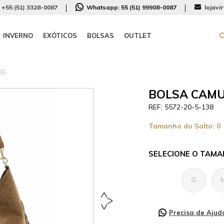
+55 (51) 3328-0087
Whatsapp:
55 (51) 99908-0087
lojavi
INVERNO
EXÓTICOS
BOLSAS
OUTLET
LO
BOLSA CAMU
5572-20-5-138
Tamanho do Salto:
0
TAMA
G
Precisa de Ajud