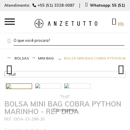
Atendimento:
+55 (51) 3328-0087
Whatsapp:
55 (51) 
0
BOLSAS
MINI BAG
BOLSA MINI BAG COBRA PYTHON MARI
BOLSA MINI BAG COBRA PYTHON
MARINHO - REF DIDA
DIDA-23-288-26