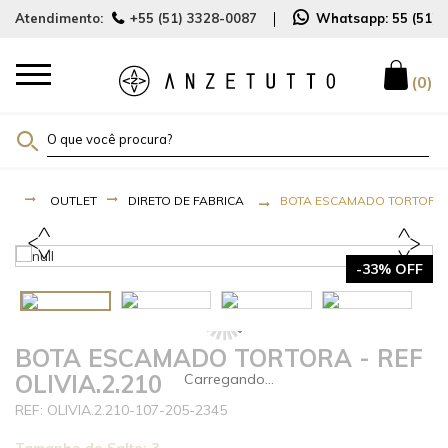
Atendimento:
+55 (51) 3328-0087
Whatsapp:
55 (51)
0
OUTLET
DIRETO DE FABRICA
BOTA ESCAMADO TORTORA - 
-33% OFF
BOTA ESCAMADO TORTORA - REF
OLIVIA.2.210
OLIVIA.2.210-107-205-2345