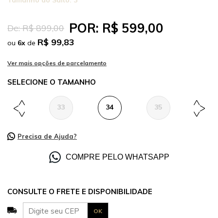
Tamanho do Salto:
3
POR:
R$ 599,00
De:
R$ 899,00
R$ 99,83
ou
6
x
de
TAMANHO
33
34
35
36
Precisa de Ajuda?
COMPRE PELO WHATSAPP
CONSULTE O FRETE E DISPONIBILIDADE