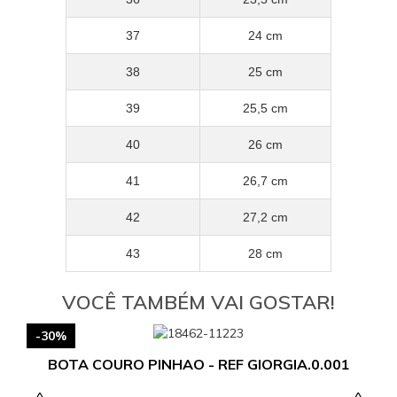
37
24 cm
38
25 cm
39
25,5 cm
40
26 cm
41
26,7 cm
42
27,2 cm
43
28 cm
VOCÊ TAMBÉM VAI GOSTAR!
-30%
BOTA COURO PINHAO - REF GIORGIA.0.001