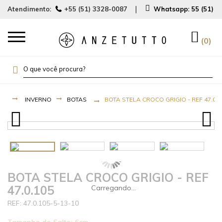
Atendimento:
+55 (51) 3328-0087
Whatsapp:
55 (51) 
0
INVERNO
BOTAS
BOTA STELA CROCO GRIGIO - REF 47.0.1
BOTA STELA CROCO GRIGIO - REF
47.0.105
47.0.105-5-13-10