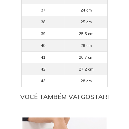
37
24 cm
38
25 cm
39
25,5 cm
40
26 cm
41
26,7 cm
42
27,2 cm
43
28 cm
VOCÊ TAMBÉM VAI GOSTAR!