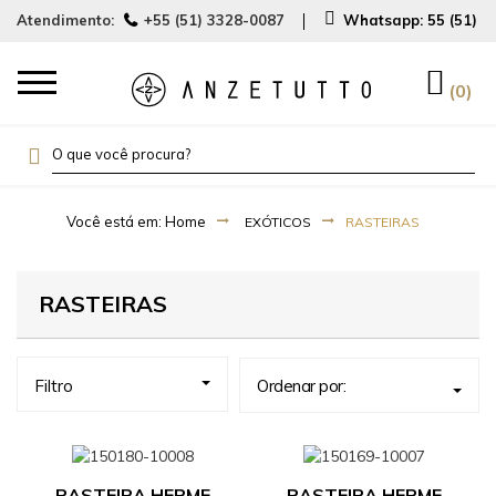
Atendimento:
+55 (51) 3328-0087
Whatsapp:
55 (51) 
0
EXÓTICOS
RASTEIRAS
RASTEIRAS
Filtro
Ordenar por:
RASTEIRA HERME
RASTEIRA HERME