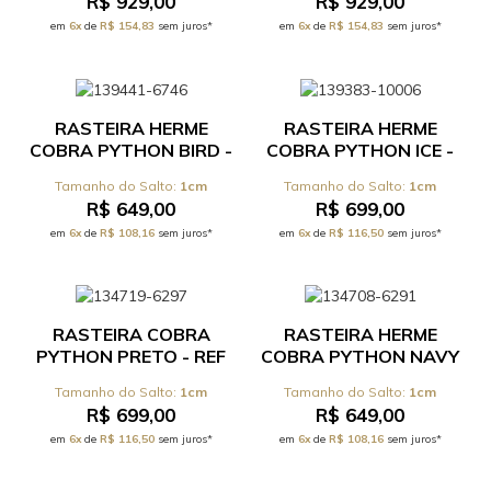
R$ 929,00
R$ 929,00
17.0.062C
em
6x
de
R$ 154,83
sem juros*
em
6x
de
R$ 154,83
sem juros*
RASTEIRA HERME
RASTEIRA HERME
COBRA PYTHON BIRD -
COBRA PYTHON ICE -
REF 17.0.444C
REF 17.0.444C
1cm
1cm
R$ 649,00
R$ 699,00
em
6x
de
R$ 108,16
sem juros*
em
6x
de
R$ 116,50
sem juros*
RASTEIRA COBRA
RASTEIRA HERME
PYTHON PRETO - REF
COBRA PYTHON NAVY
17.0.444C
- REF 17.0.444C
1cm
1cm
R$ 699,00
R$ 649,00
em
6x
de
R$ 116,50
sem juros*
em
6x
de
R$ 108,16
sem juros*