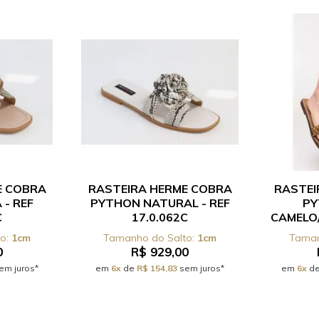
E COBRA
RASTEIRA HERME COBRA
RASTEI
 - REF
PYTHON NATURAL - REF
PY
C
17.0.062C
CAMELO
RE
1cm
1cm
0
R$ 929,00
em juros*
em
6x
de
R$ 154,83
sem juros*
em
6x
d