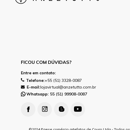
FICOU COM DÚVIDAS?
Entre em contato:
Telefone:
+55 (51) 3328-0087
E-mail:
lojavirtual@anzetutto.com.br
Whatsapp:
55 (51) 99908-0087
2024 Paese comércio artefatos de Couro Ltda - Todos os 