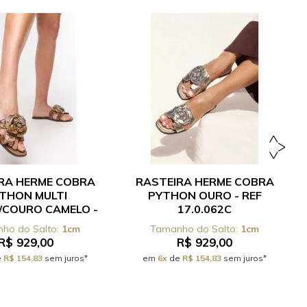
RA HERME COBRA
RASTEIRA HERME COBRA
THON MULTI
PYTHON OURO - REF
/COURO CAMELO -
17.0.062C
F 17.0.062C
1cm
1cm
R$ 929,00
R$ 929,00
e
R$ 154,83
sem juros*
em
6x
de
R$ 154,83
sem juros*