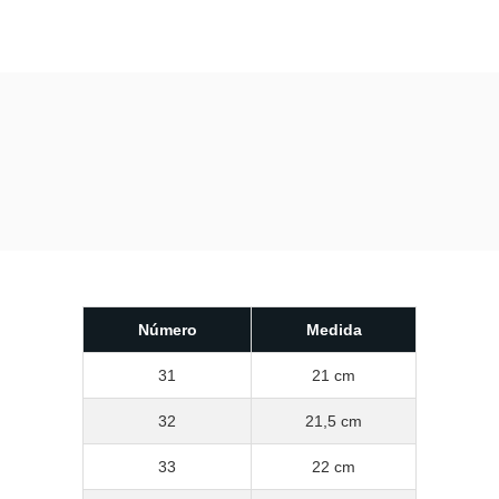
Número
Medida
31
21 cm
32
21,5 cm
33
22 cm