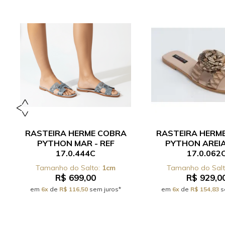
RASTEIRA HERME COBRA
RASTEIRA HERM
PYTHON MAR - REF
PYTHON AREIA
17.0.444C
17.0.062
1cm
R$ 699,00
R$ 929,0
em
6x
de
R$ 116,50
sem juros*
em
6x
de
R$ 154,83
s