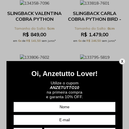
SLINGBACK VALENTINA
SLINGBACK CARLA
COBRA PYTHON
COBRA PYTHON BIRD -
PRETO/COURO PRETO -
REF 43.17.131C
5cm
8cm
REF 53.14.365C
R$ 849,00
R$ 1.479,00
em
6x
de
R$ 141,50
sem juros*
em
6x
de
R$ 246,50
sem juros*
X
SLINGBACK CARLA
SLINGBACK CARLA
COBRA PYTHON
COBRA PYTHON NAVY
PRETO - REF
- REF 43.17.131C
8
8
43.17.131C
R$ 1.499,00
R$ 1.499,00
em
6x
de
R$ 249,83
sem juros*
em
6x
de
R$ 249,83
sem juros*
SLINGBACK CARLA
COBRA PYTHON