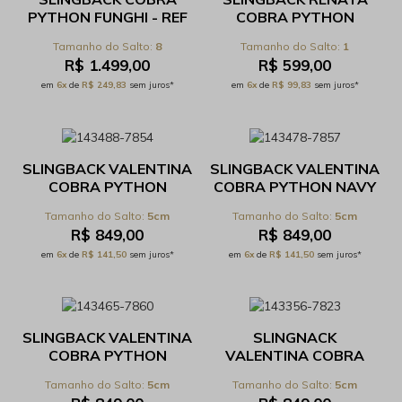
PYTHON FUNGHI - REF
COBRA PYTHON
CARLA.17.131C
TORTORA - REF
8
1
29.3.028C
R$ 1.499,00
R$ 599,00
em
6x
de
R$ 249,83
sem juros*
em
6x
de
R$ 99,83
sem juros*
SLINGBACK VALENTINA
SLINGBACK VALENTINA
COBRA PYTHON
COBRA PYTHON NAVY
ELEPHANT/COURO
- REF 53.1.365C
5cm
5cm
PANTANO - REF
R$ 849,00
R$ 849,00
53.1.365C
em
6x
de
R$ 141,50
sem juros*
em
6x
de
R$ 141,50
sem juros*
SLINGBACK VALENTINA
SLINGNACK
COBRA PYTHON
VALENTINA COBRA
PRETO - REF 53.1.365C
PYTHON NAVY - REF
5cm
5cm
53.G.365C