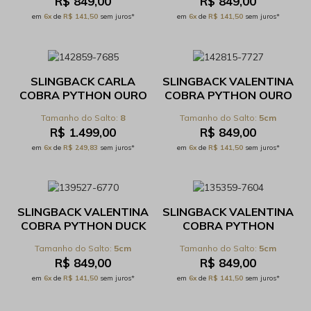
R$ 849,00
R$ 849,00
em
6x
de
R$ 141,50
sem juros*
em
6x
de
R$ 141,50
sem juros*
SLINGBACK CARLA
SLINGBACK VALENTINA
COBRA PYTHON OURO
COBRA PYTHON OURO
VELHO - REF
VELHO - REF 53.1.365C
8
5cm
43.17.131C
R$ 1.499,00
R$ 849,00
em
6x
de
R$ 249,83
sem juros*
em
6x
de
R$ 141,50
sem juros*
SLINGBACK VALENTINA
SLINGBACK VALENTINA
COBRA PYTHON DUCK
COBRA PYTHON
GREEN/NAPA ARMY -
PRATA VELHO/METAL
5cm
5cm
REF 53.G.365C
ONIX - REF 53.1.365C
R$ 849,00
R$ 849,00
em
6x
de
R$ 141,50
sem juros*
em
6x
de
R$ 141,50
sem juros*