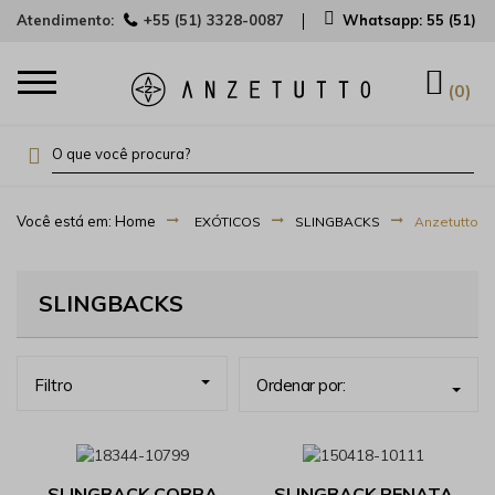
Atendimento:
+55 (51) 3328-0087
Whatsapp:
55 (51) 
0
EXÓTICOS
SLINGBACKS
Anzetutto
SLINGBACKS
Filtro
Ordenar por:
SLINGBACK COBRA
SLINGBACK RENATA