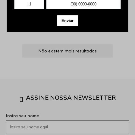
ELEPHANT - REF
8
43.17.131C
R$ 1.499,00
em
6x
de
R$ 249,83
sem juros*
Não existem mais resultados
ASSINE NOSSA NEWSLETTER
Insira seu nome