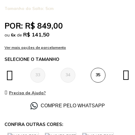
Tamanho do Salto:
5cm
POR:
R$ 849,00
R$ 141,50
ou
6
x
de
TAMANHO
33
34
35
36
Precisa de Ajuda?
COMPRE PELO WHATSAPP
CONFIRA OUTRAS CORES: