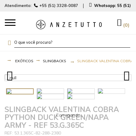
Atendimento:
+55 (51) 3328-0087
Whatsapp:
55 (51) 
0
EXÓTICOS
SLINGBACKS
SLINGBACK VALENTINA COBRA P
SLINGBACK VALENTINA COBRA
PYTHON DUCK GREEN/NAPA
ARMY - REF 53.G.365C
53.1.365C-82-288-2380