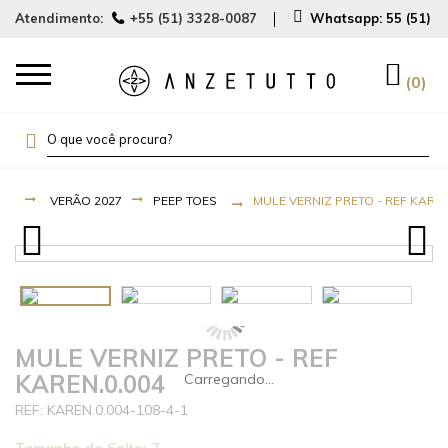
Atendimento:
+55 (51) 3328-0087
Whatsapp:
55 (51) 
0
VERÃO 2027
PEEP TOES
MULE VERNIZ PRETO - REF KAREN
MULE VERNIZ PRETO - REF
KAREN.0.004
KAREN.0.004-108-4-1