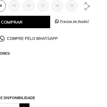
4
35
36
37
38
39
40
41
COMPRAR
Precisa de Ajuda?
COMPRE PELO WHATSAPP
ORES:
E DISPONIBILIDADE