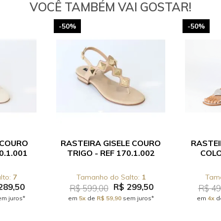
VOCÊ TAMBÉM VAI GOSTAR!
-50%
-50%
 COURO
RASTEIRA GISELE COURO
RASTEI
0.1.001
TRIGO - REF 170.1.002
COLO
7
1
289,50
R$ 299,50
R$ 599,00
R$ 49
m juros*
em
5x
de
R$ 59,90
sem juros*
em
4x
d