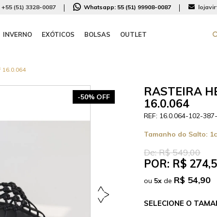
+55 (51) 3328-0087
Whatsapp:
55 (51) 99908-0087
lojavi
INVERNO
EXÓTICOS
BOLSAS
OUTLET
16.0.064
RASTEIRA H
-50% OFF
16.0.064
16.0.064-102-387
Tamanho do Salto:
1
De:
R$ 549,00
POR:
R$ 274,
R$ 54,90
ou
5
x
de
TAMA