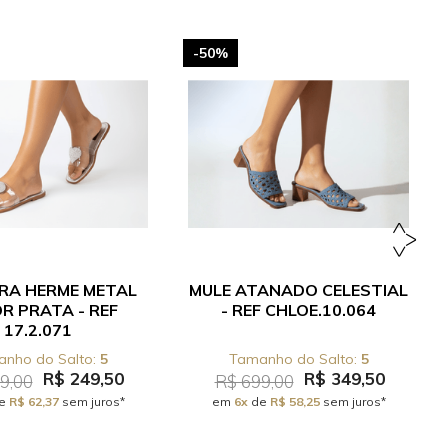
-50%
RA HERME METAL
MULE ATANADO CELESTIAL
R PRATA - REF
- REF CHLOE.10.064
17.2.071
5
5
R$ 249,50
R$ 349,50
9,00
R$ 699,00
e
R$ 62,37
sem juros*
em
6x
de
R$ 58,25
sem juros*