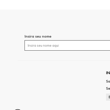
Insira seu nome
I
So
Se