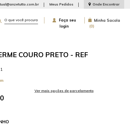
rtual@anzetutto.com.br
Meus Pedidos
Onde Encontrar
Faça seu
Minha Sacola
login
0
ERME COURO PRETO - REF
-1
cm
50
NHO