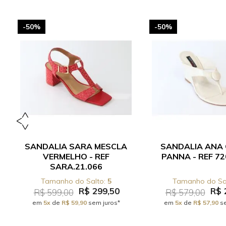
-50%
-50%
SANDALIA SARA MESCLA
SANDALIA ANA
VERMELHO - REF
PANNA - REF 72
SARA.21.066
5
R$ 299,50
R$ 
R$ 599,00
R$ 579,00
em
5x
de
R$ 59,90
sem juros*
em
5x
de
R$ 57,90
se