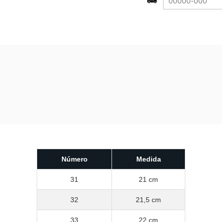
Número
Medida
31
21 cm
32
21,5 cm
33
22 cm