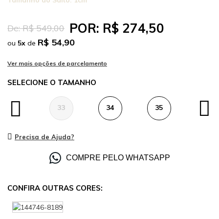
Tamanho do Salto:
1cm
POR:
R$ 274,50
De:
R$ 549,00
R$ 54,90
ou
5
x
de
TAMANHO
33
34
35
36
Precisa de Ajuda?
COMPRE PELO WHATSAPP
CONFIRA OUTRAS CORES: