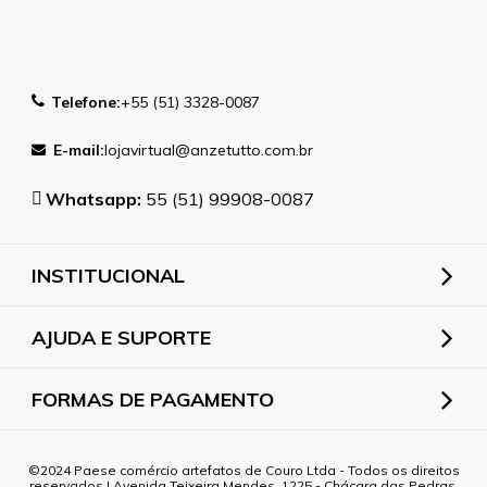
Telefone:
+55 (51) 3328-0087
E-mail:
lojavirtual@anzetutto.com.br
Whatsapp:
55 (51) 99908-0087
INSTITUCIONAL
AJUDA E SUPORTE
FORMAS DE PAGAMENTO
2024 Paese comércio artefatos de Couro Ltda - Todos os direitos
reservados | Avenida Teixeira Mendes, 1225 - Chácara das Pedras,