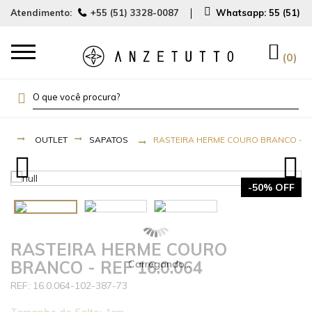
Atendimento:
+55 (51) 3328-0087
Whatsapp:
55 (51) 
0
OUTLET
SAPATOS
RASTEIRA HERME COURO BRANCO - REF
-50% OFF
RASTEIRA HERME COURO
BRANCO - REF 16.0.064
16.0.064-102-387-73