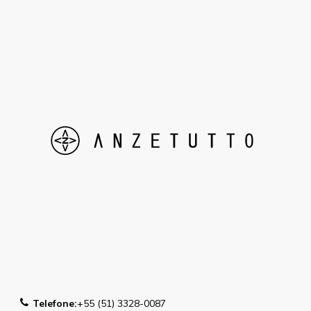
Telefone:
+55 (51) 3328-0087
E-mail:
lojavirtual@anzetutto.com.br
Whatsapp:
55 (51) 99908-0087
INSTITUCIONAL
AJUDA E SUPORTE