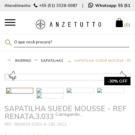
Atendimento:
+55 (51) 3328-0087
Whatsapp:
55 (51)
0
INVERNO
SAPATILHAS
SAPATILHA SUEDE MOUSSE - REF 
-30% OFF
SAPATILHA SUEDE MOUSSE - REF
RENATA.3.033
RENATA.3.033-6-192-2412