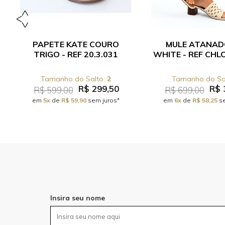
PAPETE KATE COURO
MULE ATANAD
TRIGO - REF 20.3.031
WHITE - REF CHLO
2
R$ 299,50
R$ 
R$ 599,00
R$ 699,00
em
5x
de
R$ 59,90
sem juros*
em
6x
de
R$ 58,25
se
Insira seu nome