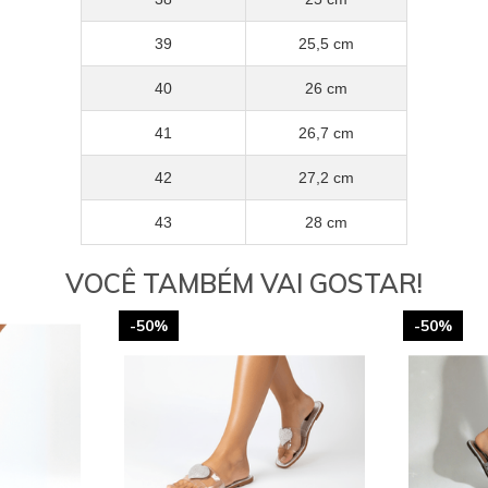
39
25,5 cm
40
26 cm
41
26,7 cm
42
27,2 cm
43
28 cm
VOCÊ TAMBÉM VAI GOSTAR!
-50%
-50%