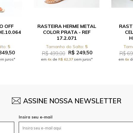
O OFF
RASTEIRA HERME METAL
RAST
E.10.064
COLOR PRATA - REF
CEL
17.2.071
H
5
5
349,50
R$ 249,50
R$ 499,00
R$ 69
m juros*
em
4x
de
R$ 62,37
sem juros*
em
6x
d
ASSINE NOSSA NEWSLETTER
Insira seu e-mail