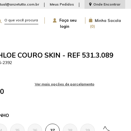
rtual@anzetutto.com.br
Meus Pedidos
Onde Encontrar
Faça seu
Minha Sacola
login
0
LOE COURO SKIN - REF 531.3.089
6-2392
50
NHO
4
35
36
37
38
39
40
41