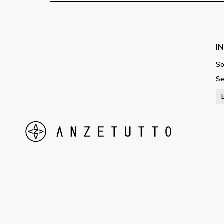
I
So
Se