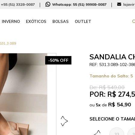
+55 (51) 3328-0087
Whatsapp:
55 (51) 99908-0087
lojavi
INVERNO
EXÓTICOS
BOLSAS
OUTLET
31.3.089
SANDALIA CH
-50% OFF
531.3.089-102-38
Tamanho do Salto:
5
De:
R$ 549,00
POR:
R$ 274,
R$ 54,90
ou
5
x
de
TAMA
33
3