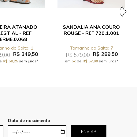
EIRA ATANADO
SANDALIA ANA COURO
ESTIAL - REF
ROUGE - REF 720.1.001
ERME.0.068
1
7
R$ 349,50
R$ 289,50
9,00
R$ 579,00
e
R$ 58,25
sem juros*
em
5x
de
R$ 57,90
sem juros*
Data de nascimento
ENVIAR