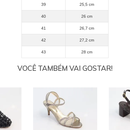
39
25,5 cm
40
26 cm
41
26,7 cm
42
27,2 cm
43
28 cm
VOCÊ TAMBÉM VAI GOSTAR!