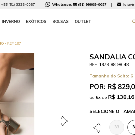
+55 (51) 3328-0087
Whatsapp:
55 (51) 99908-0087
lojavi
INVERNO
EXÓTICOS
BOLSAS
OUTLET
 - REF 197
SANDALIA C
1978-88-98-48
Tamanho do Salto:
6
POR:
R$ 829,
R$ 138,16
ou
6
x
de
TAMA
33
3