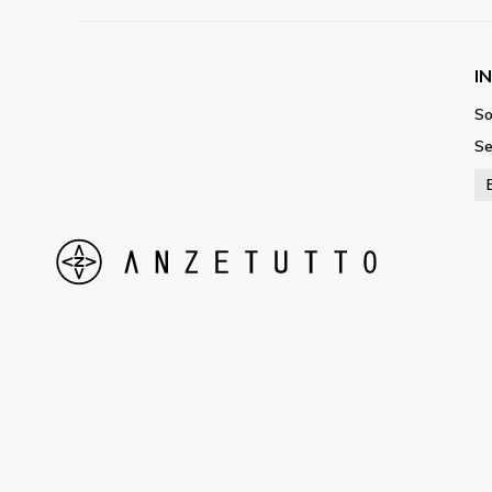
I
So
Se