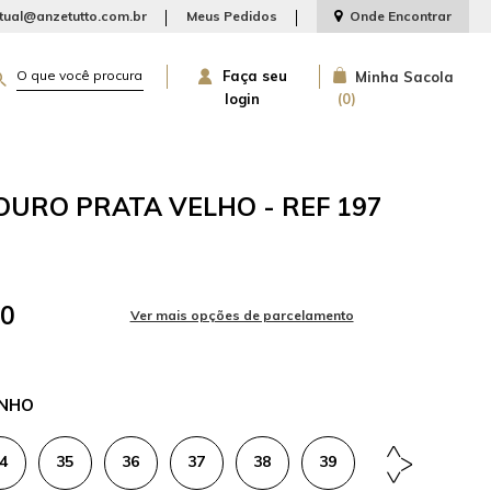
rtual@anzetutto.com.br
Meus Pedidos
Onde Encontrar
Faça seu
Minha Sacola
login
0
OURO PRATA VELHO - REF 197
00
NHO
4
35
36
37
38
39
40
41