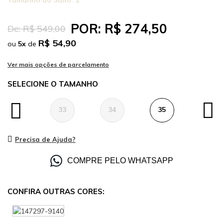
Tamanho do Salto:
1
POR:
R$ 274,50
De:
R$ 549,00
R$ 54,90
ou
5
x
de
TAMANHO
33
34
35
36
Precisa de Ajuda?
COMPRE PELO WHATSAPP
CONFIRA OUTRAS CORES: