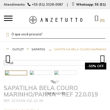
Atendimento:
+55 (51) 3328-0087
Whatsapp:
55 (51) 
0
OUTLET
SAPATOS
SAPATILHA BELA COURO MARINHO/PAN
-50% OFF
SAPATILHA BELA COURO
MARINHO/PANNA - REF 22.0.019
22.0.019-102-22-26