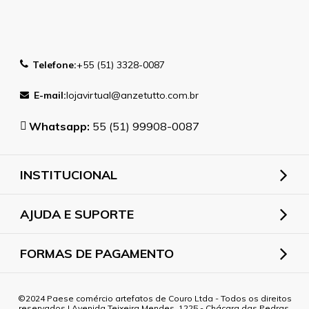
Telefone:
+55 (51) 3328-0087
E-mail:
lojavirtual@anzetutto.com.br
Whatsapp:
55 (51) 99908-0087
INSTITUCIONAL
AJUDA E SUPORTE
FORMAS DE PAGAMENTO
2024 Paese comércio artefatos de Couro Ltda - Todos os direitos
reservados | Avenida Teixeira Mendes, 1225 - Chácara das Pedras,