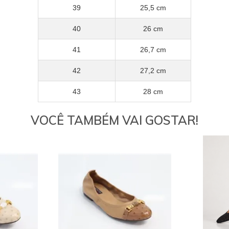
39
25,5 cm
40
26 cm
41
26,7 cm
42
27,2 cm
43
28 cm
VOCÊ TAMBÉM VAI GOSTAR!