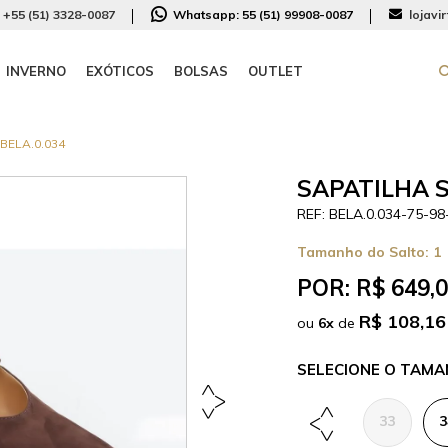
+55 (51) 3328-0087
Whatsapp:
55 (51) 99908-0087
lojavi
INVERNO
EXÓTICOS
BOLSAS
OUTLET
BELA.0.034
SAPATILHA S
BELA.0.034-75-98
Tamanho do Salto:
1
POR:
R$ 649,
R$ 108,16
ou
6
x
de
TAMA
33
3