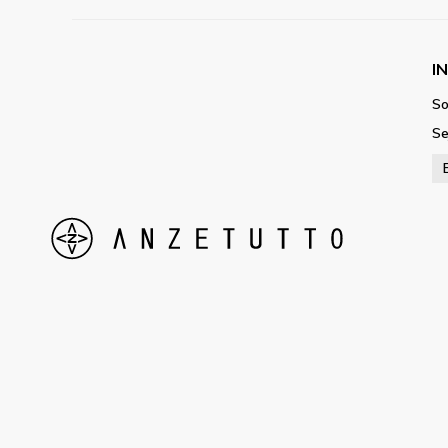
I
So
Se