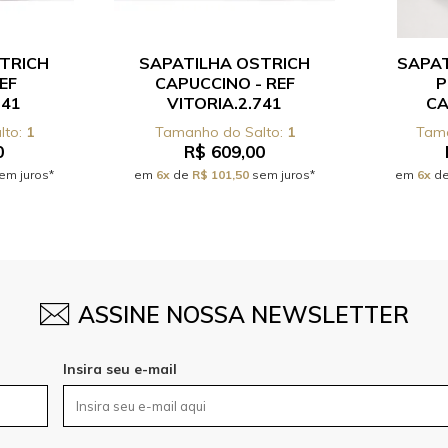
TRICH
SAPATILHA OSTRICH
SAPA
EF
CAPUCCINO - REF
P
741
VITORIA.2.741
CA
1
1
0
R$ 609,00
em juros*
em
6x
de
R$ 101,50
sem juros*
em
6x
d
ASSINE NOSSA NEWSLETTER
Insira seu e-mail