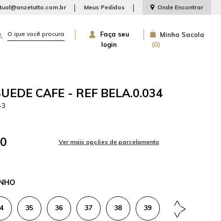
rtual@anzetutto.com.br
Meus Pedidos
Onde Encontrar
Faça seu
Minha Sacola
login
0
UEDE CAFE - REF BELA.0.034
-3
00
NHO
4
35
36
37
38
39
40
41