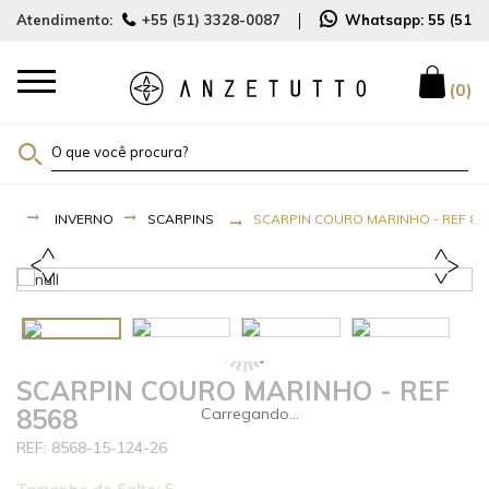
Atendimento:
+55 (51) 3328-0087
Whatsapp:
55 (51)
0
INVERNO
SCARPINS
SCARPIN COURO MARINHO - REF 85
SCARPIN COURO MARINHO - REF
8568
8568-15-124-26