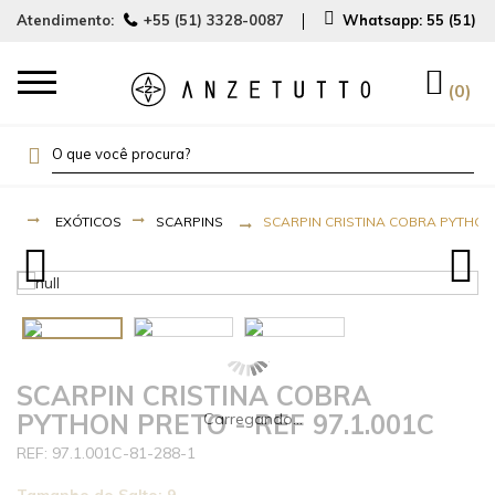
Atendimento:
+55 (51) 3328-0087
Whatsapp:
55 (51) 
0
EXÓTICOS
SCARPINS
SCARPIN CRISTINA COBRA PYTHON P
SCARPIN CRISTINA COBRA
PYTHON PRETO - REF 97.1.001C
97.1.001C-81-288-1