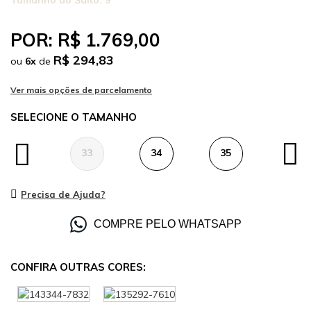
Tamanho do Salto:
9
POR:
R$ 1.769,00
R$ 294,83
ou
6
x
de
TAMANHO
33
34
35
36
Precisa de Ajuda?
COMPRE PELO WHATSAPP
CONFIRA OUTRAS CORES: