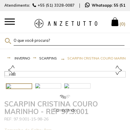
Atendimento:
+55 (51) 3328-0087
Whatsapp:
55 (51)
0
INVERNO
SCARPINS
SCARPIN CRISTINA COURO MARINHO 
SCARPIN CRISTINA COURO
MARINHO - REF 97.9.001
97.9.001-15-98-26