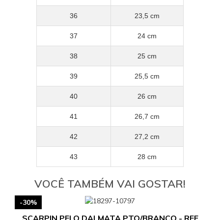
36
23,5 cm
37
24 cm
38
25 cm
39
25,5 cm
40
26 cm
41
26,7 cm
42
27,2 cm
43
28 cm
VOCÊ TAMBÉM VAI GOSTAR!
-30%
SCARPIN PELO DALMATA PTO/BRANCO - REF