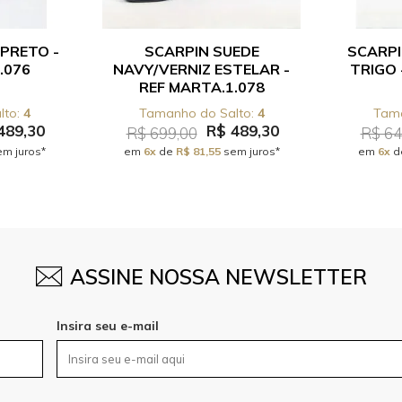
PRETO -
SCARPIN SUEDE
SCARPI
.076
NAVY/VERNIZ ESTELAR -
TRIGO 
REF MARTA.1.078
4
4
489,30
R$ 489,30
R$ 699,00
R$ 64
m juros*
em
6x
de
R$ 81,55
sem juros*
em
6x
d
ASSINE NOSSA NEWSLETTER
Insira seu e-mail