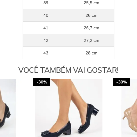
39
25,5 cm
40
26 cm
41
26,7 cm
42
27,2 cm
43
28 cm
VOCÊ TAMBÉM VAI GOSTAR!
-30%
-30%