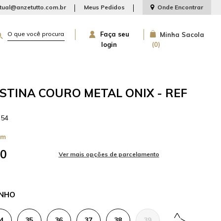
rtual@anzetutto.com.br
Meus Pedidos
Onde Encontrar
Faça seu
Minha Sacola
login
0
STINA COURO METAL ONIX - REF
354
cm
00
NHO
4
35
36
37
38
39
40
41