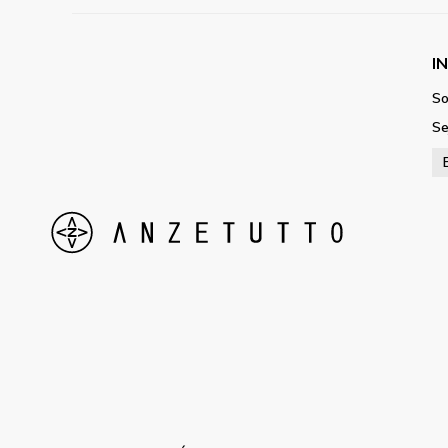
I
So
Se