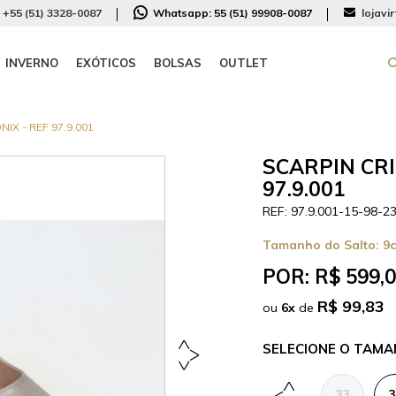
+55 (51) 3328-0087
Whatsapp:
55 (51) 99908-0087
lojavi
INVERNO
EXÓTICOS
BOLSAS
OUTLET
X - REF 97.9.001
SCARPIN CRI
97.9.001
97.9.001-15-98-2
Tamanho do Salto:
9
POR:
R$ 599,
R$ 99,83
ou
6
x
de
TAMA
33
3