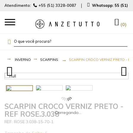
Atendimento:
+55 (51) 3328-0087
Whatsapp:
55 (51) 
0
INVERNO
SCARPINS
SCARPIN CROCO VERNIZ PRETO - RE
SCARPIN CROCO VERNIZ PRETO -
REF ROSE.3.038
ROSE.3.038-15-70-1