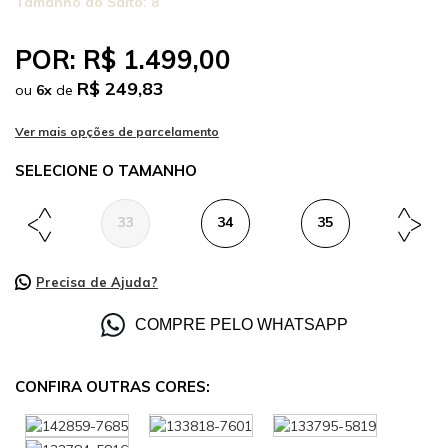
Tamanho do Salto:
8
POR:
R$ 1.499,00
R$ 249,83
ou
6
x
de
TAMANHO
33
34
35
36
Precisa de Ajuda?
COMPRE PELO WHATSAPP
CONFIRA OUTRAS CORES: