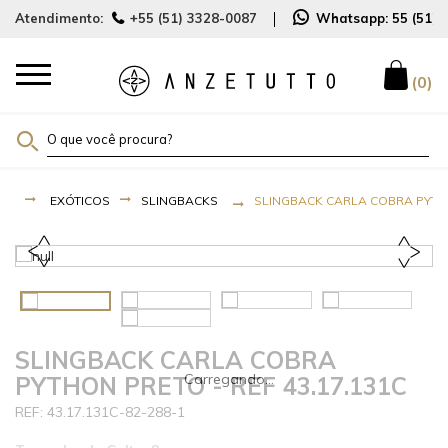
Atendimento:
+55 (51) 3328-0087
Whatsapp:
55 (51)
0
EXÓTICOS
SLINGBACKS
SLINGBACK CARLA COBRA PYTHON
SLINGBACK CARLA COBRA
PYTHON PRETO - REF 43.17.131C
43.17.131C-82-288-1