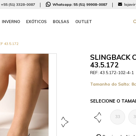
+55 (51) 3328-0087
Whatsapp:
55 (51) 99908-0087
lojavi
INVERNO
EXÓTICOS
BOLSAS
OUTLET
F 43.5.172
SLINGBACK C
43.5.172
43.5.172-102-4-1
Tamanho do Salto:
8
TAMA
33
3