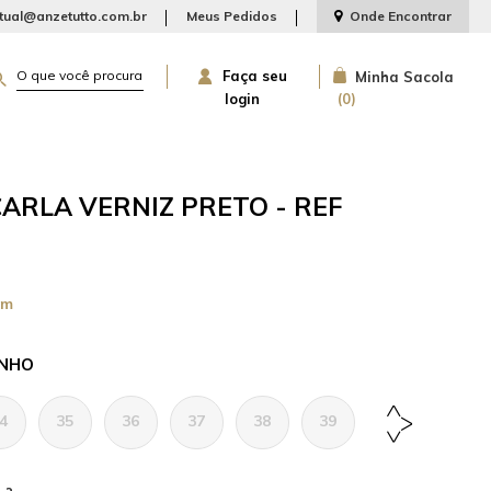
rtual@anzetutto.com.br
Meus Pedidos
Onde Encontrar
Faça seu
Minha Sacola
login
0
ARLA VERNIZ PRETO - REF
cm
NHO
4
35
36
37
38
39
40
41