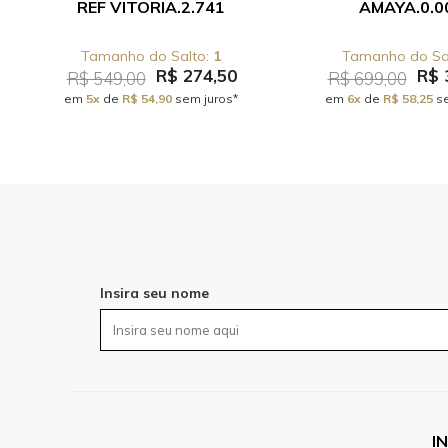
REF VITORIA.2.741
AMAYA.0.0
1
R$ 274,50
R$ 
R$ 549,00
R$ 699,00
em
5x
de
R$ 54,90
sem juros*
em
6x
de
R$ 58,25
se
Insira seu nome
I