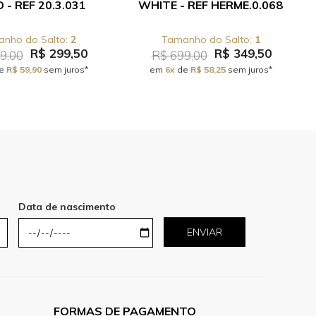
 - REF 20.3.031
WHITE - REF HERME.0.068
2
1
R$ 299,50
R$ 349,50
9,00
R$ 699,00
e
R$ 59,90
sem juros*
em
6x
de
R$ 58,25
sem juros*
Data de nascimento
ENVIAR
FORMAS DE PAGAMENTO