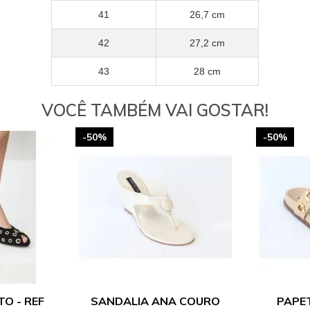
41
26,7 cm
42
27,2 cm
43
28 cm
VOCÊ TAMBÉM VAI GOSTAR!
-50%
-50%
TO - REF
SANDALIA ANA COURO
PAPE