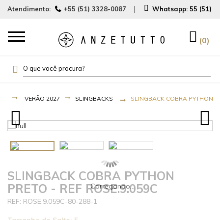
Atendimento:
+55 (51) 3328-0087
Whatsapp:
55 (51) 
0
VERÃO 2027
SLINGBACKS
SLINGBACK COBRA PYTHON PRE
SLINGBACK COBRA PYTHON
PRETO - REF ROSE.9.059C
ROSE.9.059C-80-288-1