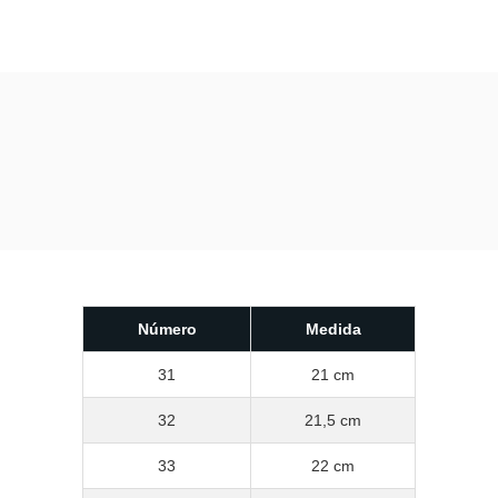
Número
Medida
31
21 cm
32
21,5 cm
33
22 cm