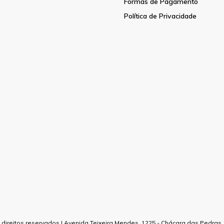
Formas de Pagamento
Política de Privacidade
direitos reservados | Avenida Teixeira Mendes, 1225 - Chácara das Pedras, P