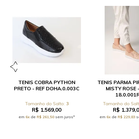
TENIS COBRA PYTHON
TENIS PARMA P
PRETO - REF DOHA.0.003C
MISTY ROSE -
18.0.001
3
R$ 1.569,00
R$ 1.379,
em
6x
de
R$ 261,50
sem juros*
em
6x
de
R$ 229,83
s