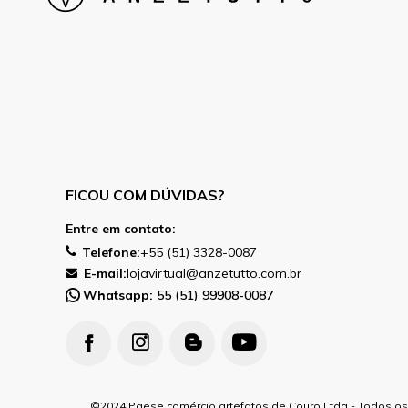
FICOU COM DÚVIDAS?
Entre em contato:
Telefone:
+55 (51) 3328-0087
E-mail:
lojavirtual@anzetutto.com.br
Whatsapp:
55 (51) 99908-0087
2024 Paese comércio artefatos de Couro Ltda - Todos os 