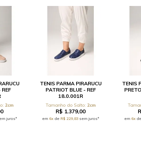
IRARUCU
TENIS PARMA PIRARUCU
TENIS 
 REF
PATRIOT BLUE - REF
PRETO 
R
18.0.001R
2cm
2cm
00
R$ 1.379,00
R
em juros*
em
6x
de
R$ 229,83
sem juros*
em
6x
d