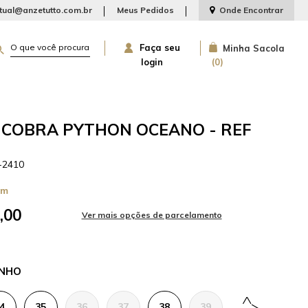
rtual@anzetutto.com.br
Meus Pedidos
Onde Encontrar
Faça seu
Minha Sacola
login
0
I COBRA PYTHON OCEANO - REF
-2410
cm
,00
NHO
4
35
36
37
38
39
40
41