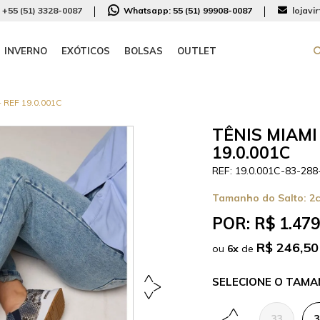
+55 (51) 3328-0087
Whatsapp:
55 (51) 99908-0087
lojavi
INVERNO
EXÓTICOS
BOLSAS
OUTLET
REF 19.0.001C
TÊNIS MIAM
19.0.001C
19.0.001C-83-288
Tamanho do Salto:
2
POR:
R$ 1.479
R$ 246,50
ou
6
x
de
TAMA
33
3