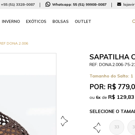
+55 (51) 3328-0087
Whatsapp:
55 (51) 99908-0087
lojavi
INVERNO
EXÓTICOS
BOLSAS
OUTLET
EF DONA.2.006
SAPATILHA 
DONA.2.006-75-2
Tamanho do Salto:
1
POR:
R$ 779,
R$ 129,83
ou
6
x
de
TAMA
33
3