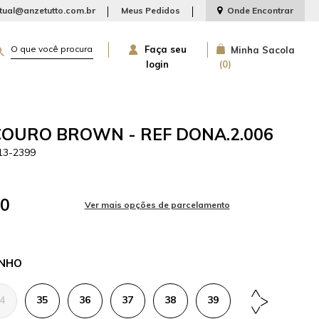
rtual@anzetutto.com.br
Meus Pedidos
Onde Encontrar
Faça seu
Minha Sacola
login
0
COURO BROWN - REF DONA.2.006
13-2399
00
NHO
4
35
36
37
38
39
40
41