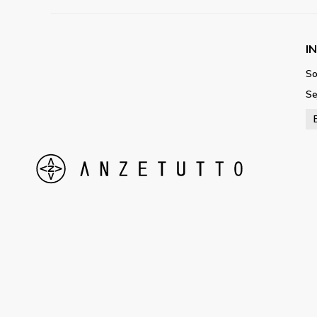
I
So
Se