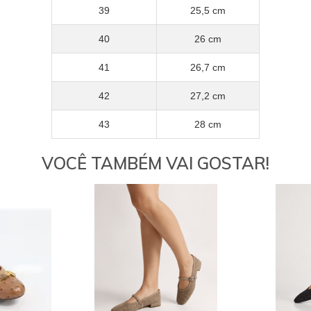
39
25,5 cm
40
26 cm
41
26,7 cm
42
27,2 cm
43
28 cm
VOCÊ TAMBÉM VAI GOSTAR!