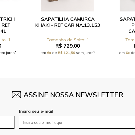
TRICH
SAPATILHA CAMURCA
SAPA
 REF
KHAKI - REF CARINA.13.153
P
741
CA
1
1
0
R$ 729,00
em juros*
em
6x
de
R$ 121,50
sem juros*
em
6x
d
ASSINE NOSSA NEWSLETTER
Insira seu e-mail